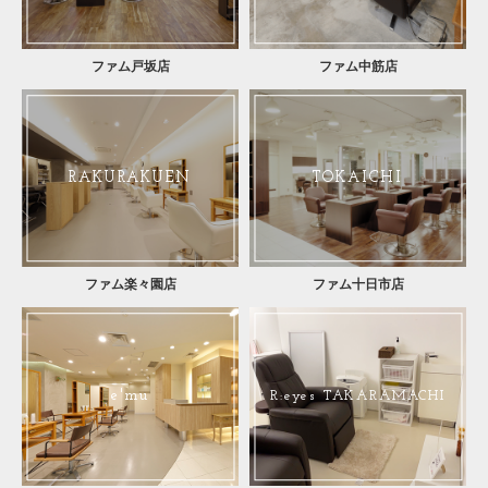
ファム戸坂店
ファム中筋店
RAKURAKUEN
TOKAICHI
ファム楽々園店
ファム十日市店
e'mu
R:eyes TAKARAMACHI