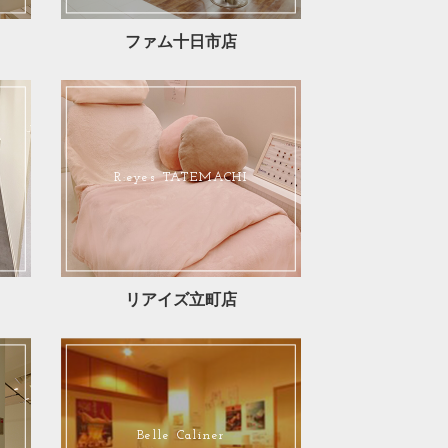
ファム十日市店
R:eyes TATEMACHI
リアイズ立町店
Belle Caliner