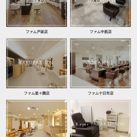
HESAKA
NAKASUJI
ファム戸坂店
ファム中筋店
RAKURAKUEN
TOKAICHI
ファム楽々園店
ファム十日市店
e'mu
R:eyes TAKARAMACHI