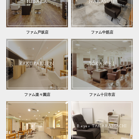
HESAKA
NAKASUJI
ファム戸坂店
ファム中筋店
RAKURAKUEN
TOKAICHI
ファム楽々園店
ファム十日市店
e'mu
R:eyes TAKARAMACHI